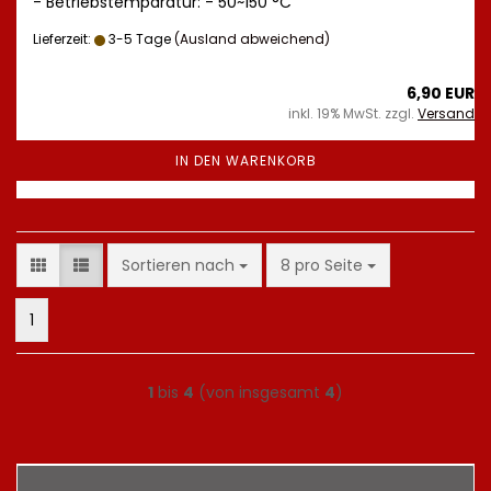
- Betriebstemparatur: - 50~150 °C
Lieferzeit:
3-5 Tage
(Ausland abweichend)
6,90 EUR
inkl. 19% MwSt. zzgl.
Versand
IN DEN WARENKORB
Sortieren nach
pro Seite
Sortieren nach
8 pro Seite
1
1
bis
4
(von insgesamt
4
)