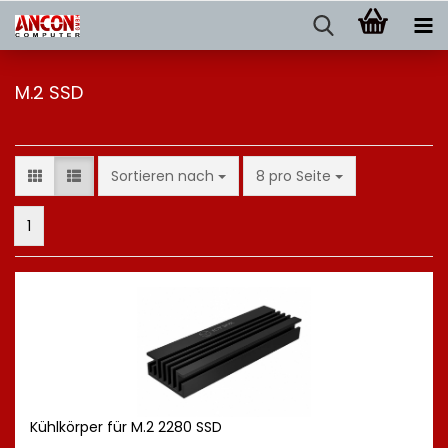
M.2 SSD
Sortieren nach
pro Seite
Sortieren nach
8 pro Seite
1
Kühlkörper für M.2 2280 SSD