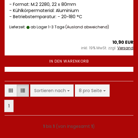
- Format: M.2 2280, 22 x 80mm
- Kühlkörpermaterial: Aluminium
- Betriebstemparatur: - 20~180 °C
Lieferzeit:
ab Lager 1-3 Tage
(Ausland abweichend)
10,90 EUR
inkl. 19% MwSt. zzgl.
Versand
IN DEN WARENKORB
Sortieren nach
pro Seite
Sortieren nach
8 pro Seite
1
1
bis
1
(von insgesamt
1
)